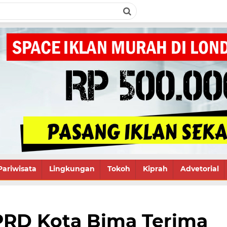
Pariwisata
Lingkungan
Tokoh
Kiprah
Advetorial
RD Kota Bima Terima