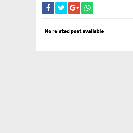
No related post available
Redaksi
Pedoman
Info Iklan
Disclaimer
Copy