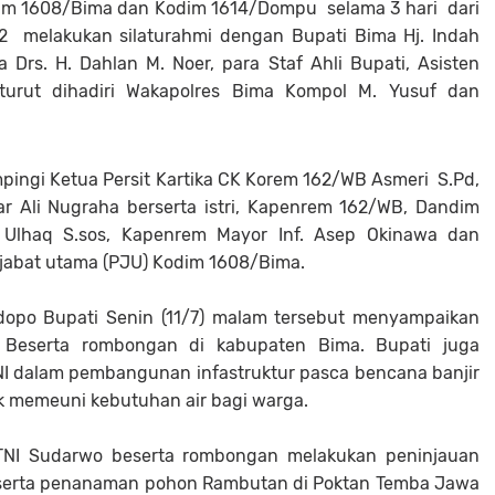
dim 1608/Bima dan Kodim 1614/Dompu selama 3 hari dari
2 melakukan silaturahmi dengan Bupati Bima Hj. Indah
 Drs. H. Dahlan M. Noer, para Staf Ahli Bupati, Asisten
urut dihadiri Wakapolres Bima Kompol M. Yusuf dan
.
ingi Ketua Persit Kartika CK Korem 162/WB Asmeri S.Pd,
ar Ali Nugraha berserta istri, Kapenrem 162/WB, Dandim
 Ulhaq S.sos, Kapenrem Mayor Inf. Asep Okinawa dan
jabat utama (PJU) Kodim 1608/Bima.
dopo Bupati Senin (11/7) malam tersebut menyampaikan
 Beserta rombongan di kabupaten Bima. Bupati juga
I dalam pembangunan infastruktur pasca bencana banjir
memeuni kebutuhan air bagi warga.
n TNI Sudarwo beserta rombongan melakukan peninjauan
erta penanaman pohon Rambutan di Poktan Temba Jawa