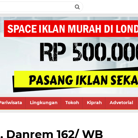
Pariwisata
Lingkungan
Tokoh
Kiprah
Advetorial
. Danrem 162/ WB