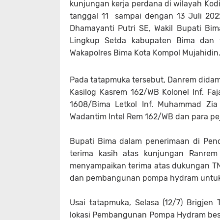
kunjungan kerja perdana di wilayah Ko
tanggal 11 sampai dengan 13 Juli 202
Dhamayanti Putri SE, Wakil Bupati Bima
Lingkup Setda kabupaten Bima dan t
Wakapolres Bima Kota Kompol Mujahidin
Pada tatapmuka tersebut, Danrem didamp
Kasilog Kasrem 162/WB Kolonel Inf. Faj
1608/Bima Letkol Inf. Muhammad Zia
Wadantim Intel Rem 162/WB dan para pe
Bupati Bima dalam penerimaan di Pen
terima kasih atas kunjungan Ranrem
menyampaikan terima atas dukungan TN
dan pembangunan pompa hydram untuk 
Usai tatapmuka, Selasa (12/7) Brigje
lokasi Pembangunan Pompa Hydram bes