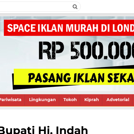
Pariwisata
Lingkungan
Tokoh
Kiprah
Advetorial
Bupati Hj. Indah