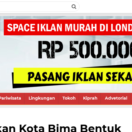
Pariwisata
Lingkungan
Tokoh
Kiprah
Advetorial
an Kota Bima Bentuk