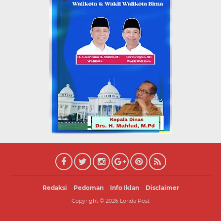
Redaksi
Pedoman
Info Iklan
Disclaimer
Copyright ©
2026
Londa Post