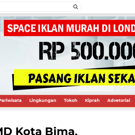
Pariwisata
Lingkungan
Tokoh
Kiprah
Advetorial
MD Kota Bima,