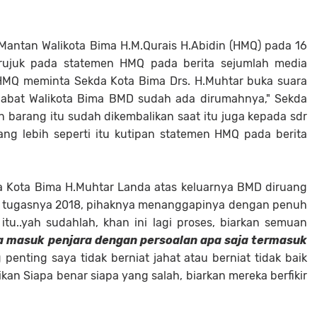
ntan Walikota Bima H.M.Qurais H.Abidin (HMQ) pada 16
rujuk pada statemen HMQ pada berita sejumlah media
Q meminta Sekda Kota Bima Drs. H.Muhtar buka suara
jabat Walikota Bima BMD sudah ada dirumahnya," Sekda
barang itu sudah dikembalikan saat itu juga kepada sdr
g lebih seperti itu kutipan statemen HMQ pada berita
a Kota Bima H.Muhtar Landa atas keluarnya BMD diruang
sa tugasnya 2018, pihaknya menanggapinya dengan penuh
itu..yah sudahlah, khan ini lagi proses, biarkan semuan
 masuk penjara dengan persoalan apa saja termasuk
 penting saya tidak berniat jahat atau berniat tidak baik
tikan Siapa benar siapa yang salah, biarkan mereka berfikir