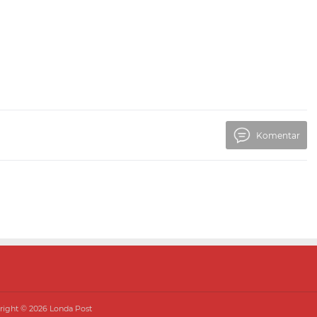
Komentar
right ©
2026
Londa Post