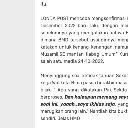
itu.
LONDA POST mencoba mengkonfirmasi Ma
Desember 2022 baru lalu, dengan me
sebelumnya yang mengatakan bahwa HM
dimana BMD tersebut usai dirinya men
katakan untuk kenang-kenangan, namun 
Muzamil,SE mantan Kabag Umum." Kuran
salah satu media 24-10-2022.
Menyinggung soal ketidak tahuan Sekd
kerja Walikota Bima pasca berakhir ma
bijak, " Apa yang dikatakan Pak Sekda 
berproses.
Dan kalaupun memang saya
soal ini, yaaah..saya ikhlas saja,
yang
merugikan orang lain." Nantilah kita buk
sendiri. Jelas HMQ