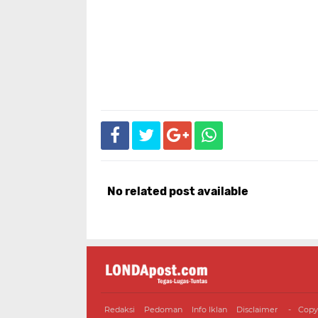
No related post available
Redaksi
Pedoman
Info Iklan
Disclaimer
Copy