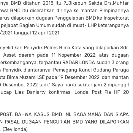
gnya BMD ditahun 2018 itu ?..Jikapun Sekda Drs.Muhtar
hwa BMD itu diserahkan dirinya ke mantan Pimpinannya
rus dilaporkan dugaan Penggelapan BMD ke Inspektorat
h pejabat Bagian Umum sudah di muat- LHP keteranganya
2021 tanggal 12 april 2021.
enyelidikan Penyidik Polres Bima Kota yang dilaporkan Sdr.
i Asset daerah pada 11 Nopember 2022, atas dugaan
 perkembanganya, terpantau RADAR LONDA sudah 3 orang
leh Penyidik diantaranya; Pemegang Kunci Gudang Paruga
ta Bima Muzamil,SE pada 19 Desember 2022, dan mantan
 Desember 2022 tadi." Saya nanti sekitar jam 2 dipanggil
" ucap Lies Daniarty konfirmasi Londa Post Fia HP 20
 POST. BAHWA KASUS BMD INI, BAGAIMANA DAN SIAPA
N PASAL DUGAAN PENCURIAN BMD YANG DILAPORKAN
(Jev londa).