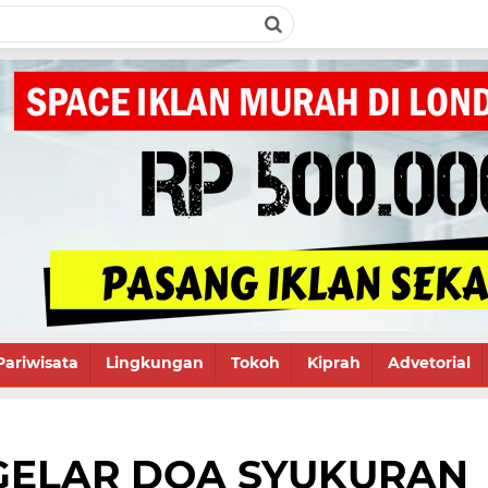
Pariwisata
Lingkungan
Tokoh
Kiprah
Advetorial
GELAR DOA SYUKURAN