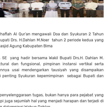
n haflah Al Qur’an mengawali Doa dan Syukuran 2 Tahun
upati Drs. H.Dahlan M.Noer tahun 2 periode kedua yang
Masjid Agung Kabupaten Bima
, SE yang hadir bersama Wakil Bupati Drs.H. Dahlan M.
ural dan fungsional, pimpinan instansi vertikal serta
annya usai mendengarkan tausiyah yang disampaikan
i penting Syukuran kepemimpinan sebagai Bupati dan
penyelenggaraan tugas, bukan hanya para pejabat yang
i juga sejumlah hal yang menjadi harapan dan terjadi di
ng didampingi Wabup Dahlan.