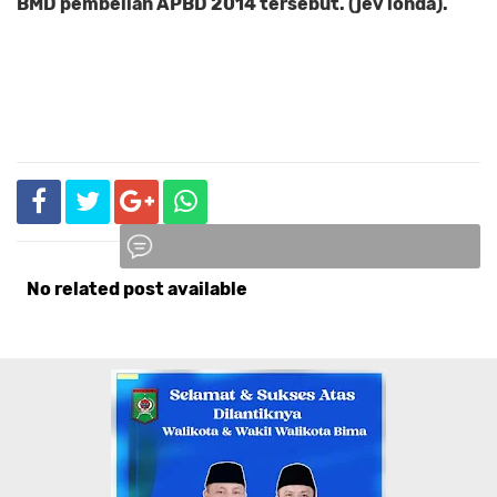
BMD pembelian APBD 2014 tersebut. (jev londa).
No related post available
Komentar