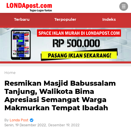
Terbaru
Terpopuler
Indeks
Home
Resmikan Masjid Babussalam
Tanjung, Walikota Bima
Apresiasi Semangat Warga
Makmurkan Tempat Ibadah
Londa Post
Senin, 19 Desember 2022
Desember 19, 2022