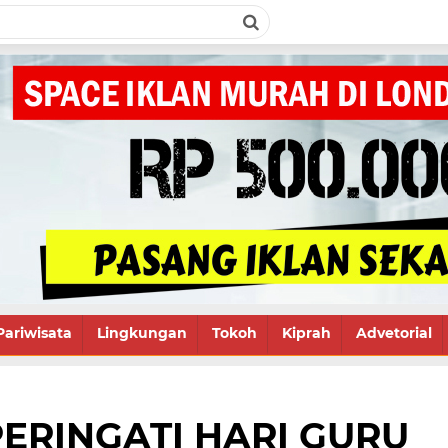
Pariwisata
Lingkungan
Tokoh
Kiprah
Advetorial
ERINGATI HARI GURU