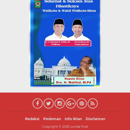
Redaksi
Pedoman
Info Iklan
Disclaimer
Copyright ©
2026
Londa Post