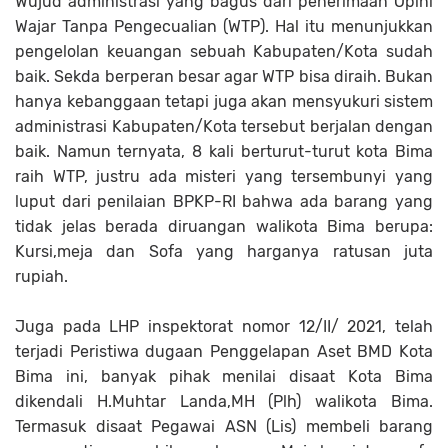
Wujud administrasi yang bagus dari penerimaan Opini
Wajar Tanpa Pengecualian (WTP). Hal itu menunjukkan
pengelolan keuangan sebuah Kabupaten/Kota sudah
baik. Sekda berperan besar agar WTP bisa diraih. Bukan
hanya kebanggaan tetapi juga akan mensyukuri sistem
administrasi Kabupaten/Kota tersebut berjalan dengan
baik. Namun ternyata, 8 kali berturut-turut kota Bima
raih WTP, justru ada misteri yang tersembunyi yang
luput dari penilaian BPKP-RI bahwa ada barang yang
tidak jelas berada diruangan walikota Bima berupa:
Kursi,meja dan Sofa yang harganya ratusan juta
rupiah.
Juga pada LHP inspektorat nomor 12/II/ 2021, telah
terjadi Peristiwa dugaan Penggelapan Aset BMD Kota
Bima ini, banyak pihak menilai disaat Kota Bima
dikendali H.Muhtar Landa,MH (Plh) walikota Bima.
Termasuk disaat Pegawai ASN (Lis) membeli barang