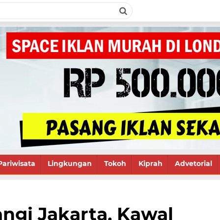
Pariwisata
Lingkungan
Tokoh
Kiprah
Advetorial
angi Jakarta, Kawal