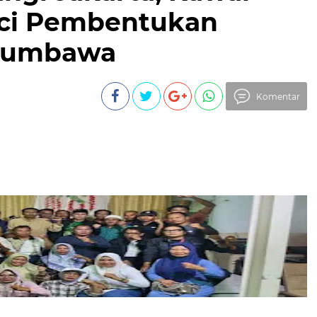
nci Pembentukan
 Sumbawa
Komentar