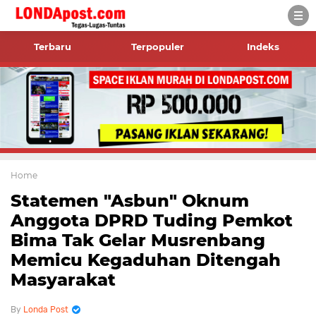
Terbaru
Terpopuler
Indeks
Home
Statemen "Asbun" Oknum
Anggota DPRD Tuding Pemkot
Bima Tak Gelar Musrenbang
Memicu Kegaduhan Ditengah
Masyarakat
Londa Post