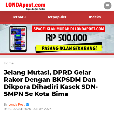
Terbaru
Terpopuler
Indeks
Home
Jelang Mutasi, DPRD Gelar
Rakor Dengan BKPSDM Dan
Dikpora Dihadiri Kasek SDN-
SMPN Se Kota Bima
Londa Post
Rabu, 09 Juli 2025
Juli 09, 2025