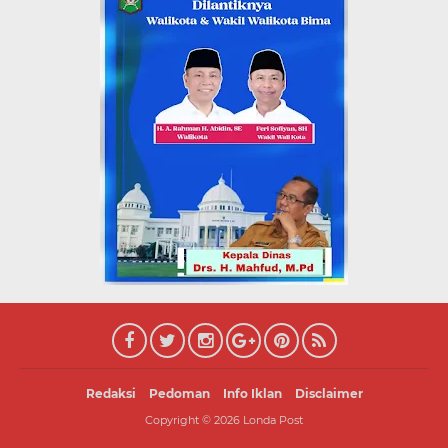
Redaksi
Pedoman
Info Iklan
Disclaimer
Copyright ©
2026
Londa Post