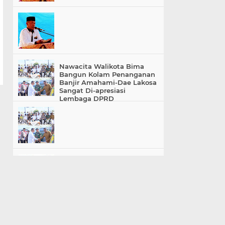
Nawacita Walikota Bima
Bangun Kolam Penanganan
Banjir Amahami-Dae Lakosa
Sangat Di-apresiasi
Lembaga DPRD
Kabid PNFI Dikpora Kota
Bima, Sarankan TKN 23
Dodu Segera Bentuk
Pengurus Komite Sekolah
«
»
Home