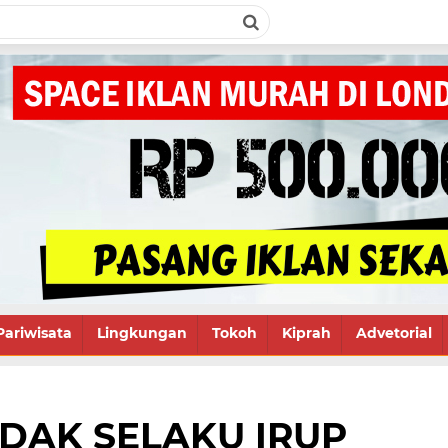
Pariwisata
Lingkungan
Tokoh
Kiprah
Advetorial
DAK SELAKU IRUP