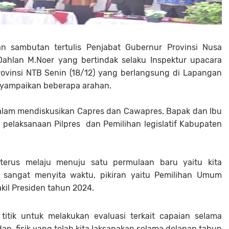
n sambutan tertulis Penjabat Gubernur Provinsi Nusa
Dahlan M.Noer yang bertindak selaku Inspektur upacara
ovinsi NTB Senin (18/12) yang berlangsung di Lapangan
yampaikan beberapa arahan.
alam mendiskusikan Capres dan Cawapres. Bapak dan Ibu
pelaksanaan Pilpres dan Pemilihan legislatif Kabupaten
terus melaju menuju satu permulaan baru yaitu kita
 sangat menyita waktu, pikiran yaitu Pemilihan Umum
akil Presiden tahun 2024.
 titik untuk melakukan evaluasi terkait capaian selama
an fisik yang telah kita laksanakan selama delapan tahun