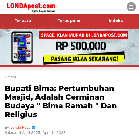
Terbaru
Terpopuler
Indeks
Home
Bupati Bima: Pertumbuhan
Masjid, Adalah Cerminan
Budaya " Bima Ramah " Dan
Religius
Londa Post
Selasa, 11 April 2023
April 11, 2023