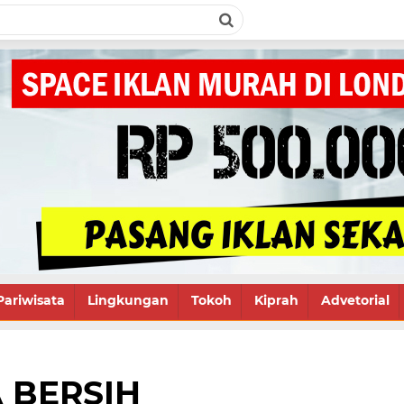
Pariwisata
Lingkungan
Tokoh
Kiprah
Advetorial
 BERSIH