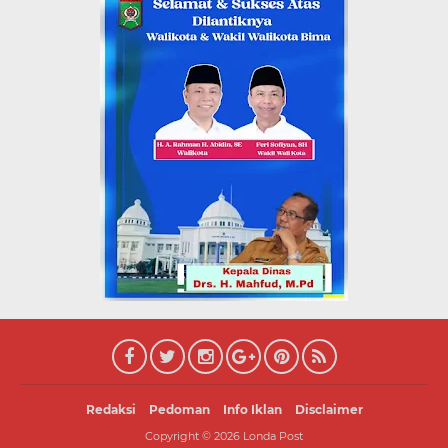
Redaksi
Pedoman
Info Iklan
Disclaimer
Copyright ©
2026
Londa Post