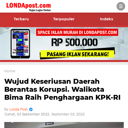
Terbaru
Terpopuler
Indeks
Home
Wujud Keseriusan Daerah
Berantas Korupsi. Walikota
Bima Raih Penghargaan KPK-RI
Londa Post
Jumat, 02 September 2022
September 02, 2022