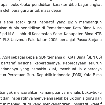
rupa buku-buku pendidikan karakter diberbagai tingkat
ari oleh para guru untuk masa depan.
ulu siapa sosok guru inspiratif yang gigih membangun
kan dunia pendidikan di Pemerintahan Kota Bima Nusa
n,S.pd M.Si. Lahir di Kecamatan Sape, Kabupaten Bima NTB
-1 PLS Univmuh Palu tahun 2005, berlanjut Pasca Sarjana
ku ASN sebagai Kepala SDN ternama di Kota Bima (SDN 05)
bertaraf nasional keberadaanya. Kepercayaan seluruh
eladananya yang semakin kuat, membuat ia dipercaya
tua Persatuan Guru Republik Indonesia (PGRI) Kota Bima
, ia banyak mencurahkan kemampuanya menulis buku-buku
t dari inspiratifnya menyelami seluk beluk dunia guru dan
k menjadi guru yang menyenangkan, inspiratif, kreatif