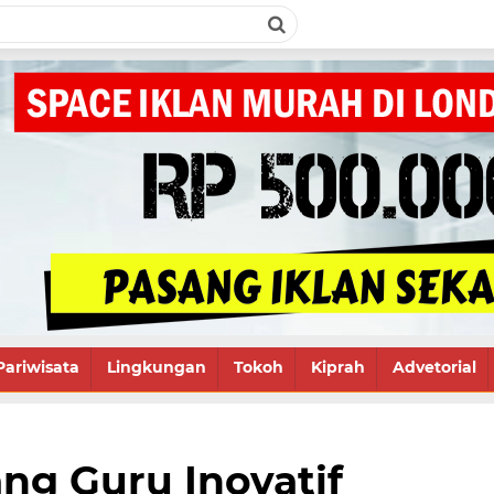
Pariwisata
Lingkungan
Tokoh
Kiprah
Advetorial
ang Guru Inovatif