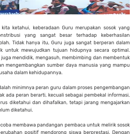
 kita ketahui, keberadaan Guru merupakan sosok yang
onstribusi yang sangat besar terhadap keberhasilan
lah. Tidak hanya itu, Guru juga sangat berperan dalam
k untuk mewujudkan tujuan hidupnya secara optimal.
api juga mendidik, mengasuh, membimbing dan membentuk
 dan mengembangkan sumber daya manusia yang mampu
ausaha dalam kehidupannya.
, adalah minimnya peran guru dalam proses pengembangan
dak ada peran berarti, kecuali sebagai pembekal informasi,
s diketahui dan dihafalkan, tetapi jarang mengajarkan
lum diketahui.
encoba membawa pandangan pembaca untuk melirik sosok
rubahan positif mendorong siswa berprestasi. Dengan