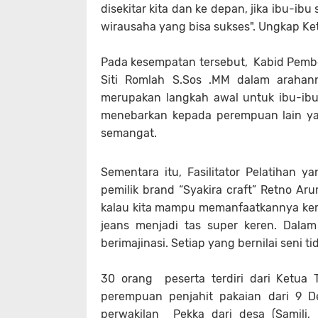
disekitar kita dan ke depan, jika ibu-i
wirausaha yang bisa sukses". Ungkap Ke
Pada kesempatan tersebut, Kabid Pem
Siti Romlah S.Sos .MM dalam arahanny
merupakan langkah awal untuk ibu-ibu
menebarkan kepada perempuan lain ya
semangat.
Sementara itu, Fasilitator Pelatihan 
pemilik brand “Syakira craft” Retno Ar
kalau kita mampu memanfaatkannya kem
jeans menjadi tas super keren. Dala
berimajinasi. Setiap yang bernilai seni t
30 orang peserta terdiri dari Ketua
perempuan penjahit pakaian dari 9 
perwakilan Pekka dari desa (Samili, 