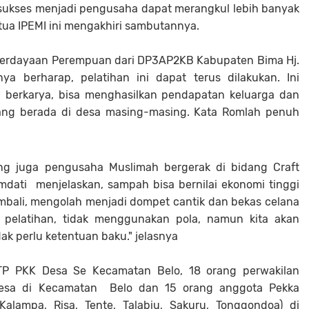
bu sukses menjadi pengusaha dapat merangkul lebih banyak
tua IPEMI ini mengakhiri sambutannya.
berdayaan Perempuan dari DP3AP2KB Kabupaten Bima Hj.
a berharap, pelatihan ini dapat terus dilakukan. Ini
 berkarya, bisa menghasilkan pendapatan keluarga dan
ng berada di desa masing-masing. Kata Romlah penuh
yang juga pengusaha Muslimah bergerak di bidang Craft
umdati menjelaskan, sampah bisa bernilai ekonomi tinggi
bali, mengolah menjadi dompet cantik dan bekas celana
m pelatihan, tidak menggunakan pola, namun kita akan
idak perlu ketentuan baku." jelasnya
 TP PKK Desa Se Kecamatan Belo, 18 orang perwakilan
Desa di Kecamatan Belo dan 15 orang anggota Pekka
Kalampa, Risa, Tente, Talabiu, Sakuru, Tonggondoa) di