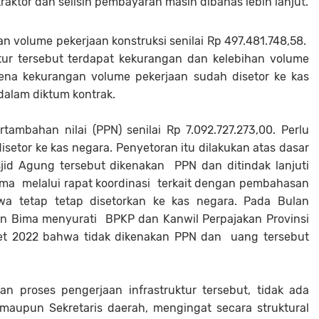
raktor dan selisih pembayaran masih dibahas lebih lanjut.
n volume pekerjaan konstruksi senilai Rp 497.481.748,58.
ur tersebut terdapat kekurangan dan kelebihan volume
rena kekurangan volume pekerjaan sudah disetor ke kas
dalam diktum kontrak.
tambahan nilai (PPN) senilai Rp 7.092.727.273,00. Perlu
setor ke kas negara. Penyetoran itu dilakukan atas dasar
 Agung tersebut dikenakan PPN dan ditindak lanjuti
ima melalui rapat koordinasi terkait dengan pembahasan
 tetap tetap disetorkan ke kas negara. Pada Bulan
n Bima menyurati BPKP dan Kanwil Perpajakan Provinsi
t 2022 bahwa tidak dikenakan PPN dan uang tersebut
n proses pengerjaan infrastruktur tersebut, tidak ada
upun Sekretaris daerah, mengingat secara struktural