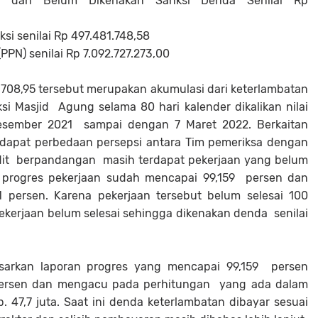
bat dan Belum Dikenakan Sanksi Denda Senilai Rp
si senilai Rp 497.481.748,58
PPN) senilai Rp 7.092.727.273,00
.708,95 tersebut merupakan akumulasi dari keterlambatan
si Masjid Agung selama 80 hari kalender dikalikan nilai
Desember 2021 sampai dengan 7 Maret 2022. Berkaitan
rdapat perbedaan persepsi antara Tim pemeriksa dengan
udit berpandangan masih terdapat pekerjaan yang belum
n progres pekerjaan sudah mencapai 99,159 persen dan
1 persen. Karena pekerjaan tersebut belum selesai 100
kerjaan belum selesai sehingga dikenakan denda senilai
asarkan laporan progres yang mencapai 99,159 persen
persen dan mengacu pada perhitungan yang ada dalam
. 47,7 juta. Saat ini denda keterlambatan dibayar sesuai