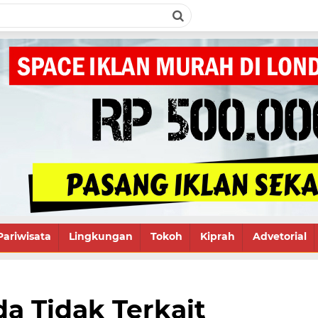
Pariwisata
Lingkungan
Tokoh
Kiprah
Advetorial
a Tidak Terkait