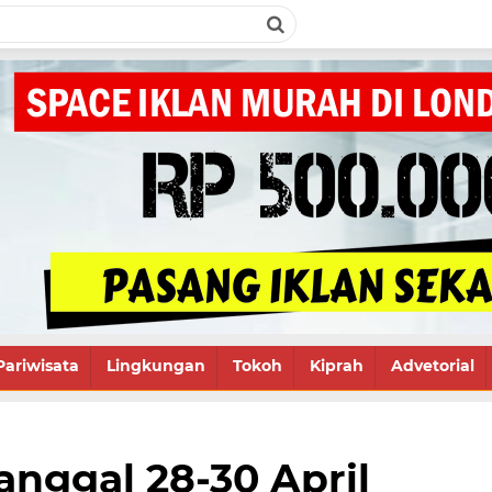
Pariwisata
Lingkungan
Tokoh
Kiprah
Advetorial
anggal 28-30 April