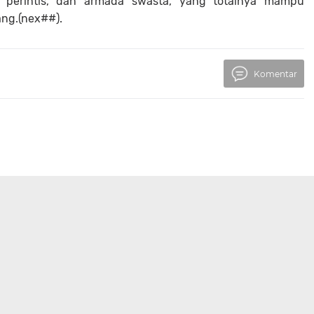
a perintis, dan armada swasta, yang totalnya mampu
ng.(nex##).
Komentar