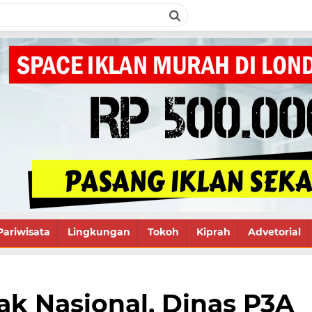
Pariwisata
Lingkungan
Tokoh
Kiprah
Advetorial
k Nasional, Dinas P3A