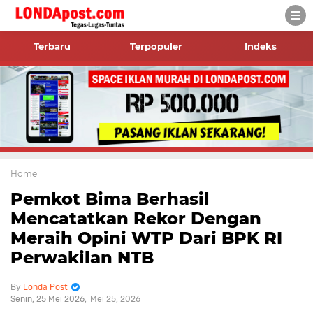
Terbaru
Terpopuler
Indeks
Home
Pemkot Bima Berhasil
Mencatatkan Rekor Dengan
Meraih Opini WTP Dari BPK RI
Perwakilan NTB
Londa Post
Senin, 25 Mei 2026
Mei 25, 2026